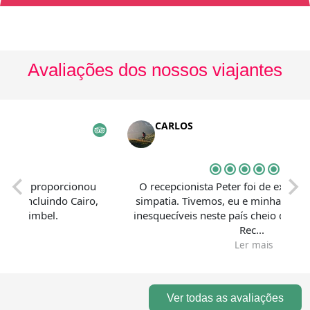
Avaliações dos nossos viajantes
CARLOS
to, os proporcionou
O recepcionista Peter foi de extrema 
ito incluindo Cairo,
simpatia. Tivemos, eu e minha espo
Abu Simbel.
inesquecíveis neste país cheio de histó
Rec...
Ler mais
Ver todas as avaliações