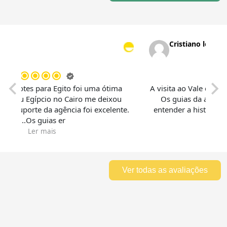
alves
Cristiano loren
m a Pacotes para Egito foi uma ótima
A visita ao Vale dos 
O Museu Egípcio no Cairo me deixou
Os guias da agên
 e o suporte da agência foi excelente.
entender a história 
Os guias er...
Ler mais
Ver todas as avaliações