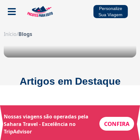
Personalize
Sua Viagem
Início
Início
/
Blogs
Pacotes
Cruzeiros no Rio Nilo
Artigos em Destaque
Multidestinos
Viagens Sazonais
Nossas viagens são operadas pela
CONFIRA
Sahara Travel - Excelência no
TripAdvisor