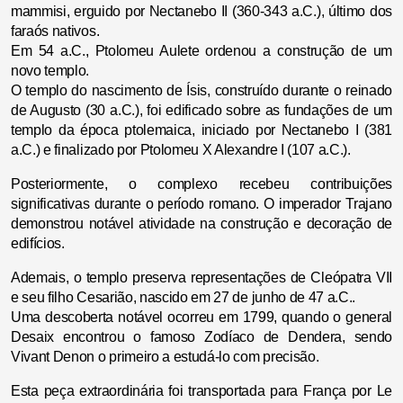
mammisi, erguido por Nectanebo II (360-343 a.C.), último dos
faraós nativos.
Em 54 a.C., Ptolomeu Aulete ordenou a construção de um
novo templo.
O templo do nascimento de Ísis, construído durante o reinado
de Augusto (30 a.C.), foi edificado sobre as fundações de um
templo da época ptolemaica, iniciado por Nectanebo I (381
a.C.) e finalizado por Ptolomeu X Alexandre I (107 a.C.).
Posteriormente, o complexo recebeu contribuições
significativas durante o período romano. O imperador Trajano
demonstrou notável atividade na construção e decoração de
edifícios.
Ademais, o templo preserva representações de Cleópatra VII
e seu filho Cesarião, nascido em 27 de junho de 47 a.C..
Uma descoberta notável ocorreu em 1799, quando o general
Desaix encontrou o famoso Zodíaco de Dendera, sendo
Vivant Denon o primeiro a estudá-lo com precisão.
Esta peça extraordinária foi transportada para França por Le