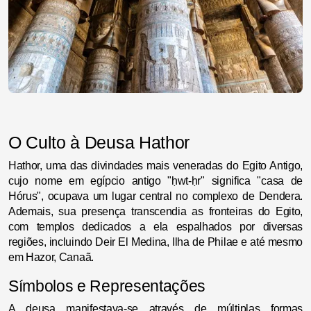
O Culto à Deusa Hathor
Hathor, uma das divindades mais veneradas do Egito Antigo,
cujo nome em egípcio antigo "ḥwt-ḥr" significa "casa de
Hórus", ocupava um lugar central no complexo de Dendera.
Ademais, sua presença transcendia as fronteiras do Egito,
com templos dedicados a ela espalhados por diversas
regiões, incluindo Deir El Medina, Ilha de Philae e até mesmo
em Hazor, Canaã.
Símbolos e Representações
A deusa manifestava-se através de múltiplas formas