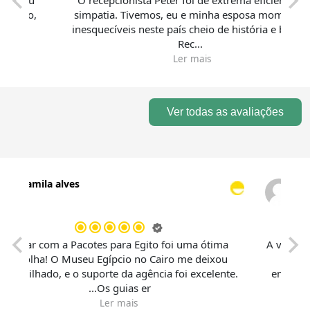
O recepcionista Peter foi de extrema eficiência e
F
,
simpatia. Tivemos, eu e minha esposa momentos
inesquecíveis neste país cheio de história e beleza.
Rec...
Ler mais
Ver todas as avaliações
Camila alves
o
Viajar com a Pacotes para Egito foi uma ótima
A
o
escolha! O Museu Egípcio no Cairo me deixou
.
maravilhado, e o suporte da agência foi excelente.
Os guias er...
Ler mais