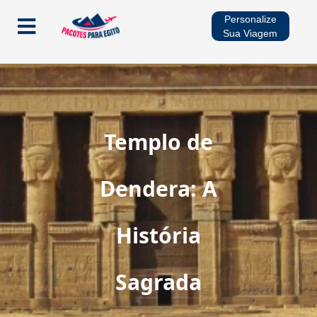
Personalize
Sua Viagem
Início
Pacotes
Templo de
Cruzeiros no Rio Nilo
Dendera: A
Multidestinos
História
Viagens Sazonais
Sagrada