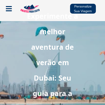
Personalize
Sua Viagem
Experimente a
Início
melhor
Pacotes
aventura de
Cruzeiros no Rio Nilo
verão em
Multidestinos
Dubai: Seu
Viagens Sazonais
guia para a