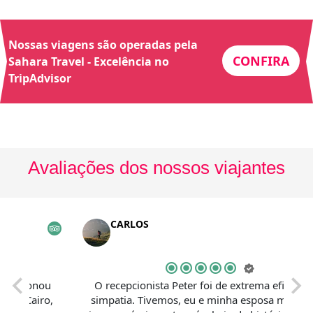
Nossas viagens são operadas pela
CONFIRA
Sahara Travel - Excelência no
TripAdvisor
Avaliações dos nossos viajantes
CARLOS
ionou
O recepcionista Peter foi de extrema eficiência e
airo,
simpatia. Tivemos, eu e minha esposa momentos