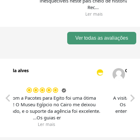
inesquecíveis neste país cheio de história e beleza.
Rec...
Ler mais
Ver todas as avaliações
Camila alves
Viajar com a Pacotes para Egito foi uma ótima
A visi
escolha! O Museu Egípcio no Cairo me deixou
Os 
maravilhado, e o suporte da agência foi excelente.
enten
Os guias er...
Ler mais