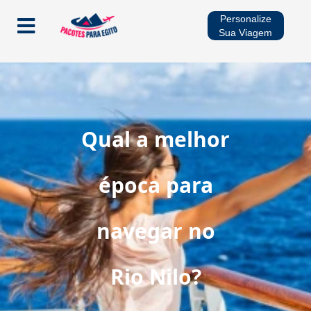
Personalize
Sua Viagem
Início
Pacotes
Qual a melhor
Cruzeiros no Rio Nilo
época para
Multidestinos
navegar no
Viagens Sazonais
Rio Nilo?