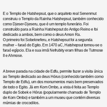
E o Templo de Hatshepsut, que o arquiteto real Senenmut
construiu o Templo da Rainha Hatshepsut, também conhecido
como Djeser-Djeseru, que é um templo funerário. Foi
construído para a Rainha Hatshepsut do Antigo Reino e foi
dedicado a ambos, bem como o deus Amon Ra.
O primeiro foi Sobekneferu, e Hatshepsut foi a segunda
mulher – faraó do Egito. Em 1470 aC, Hatshepsut tornou-se o
faraó egípcio. Ela e sua irmã Nefrubity eram filhas de Tutmose
II e Ahmose.
A breve parada na cidade de Edfu, permite fazer a visita única
ao Templo dedicado ao deus Hórus (conhecido também como
Templo de Edfu), um dos monumentos mais bem preservados
de todo o Egito. Já em Kom Ombo, a vista é feita ao Templo
duplo de Sobek e Hórus (popularmente chamado de Templo
de Kom Ombo) e também a um museu que contém diversas
múmias de crocodilos.