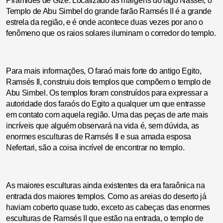
Pirâmides de Gizé. Localizado às margens do lago Nasser, o
Templo de Abu Simbel do grande farão Ramsés II é a grande
estrela da região, e é onde acontece duas vezes por ano o
fenômeno que os raios solares iluminam o corredor do templo.
Para mais informações, O faraó mais forte do antigo Egito,
Ramsés II, construiu dois templos que compõem o templo de
Abu Simbel. Os templos foram construídos para expressar a
autoridade dos faraós do Egito a qualquer um que entrasse
em contato com aquela região. Uma das peças de arte mais
incríveis que alguém observará na vida é, sem dúvida, as
enormes esculturas de Ramsés II e sua amada esposa
Nefertari, são a coisa incrível de encontrar no templo.
As maiores esculturas ainda existentes da era faraônica na
entrada dos maiores templos. Como as areias do deserto já
haviam coberto quase tudo, exceto as cabeças das enormes
esculturas de Ramsés II que estão na entrada, o templo de