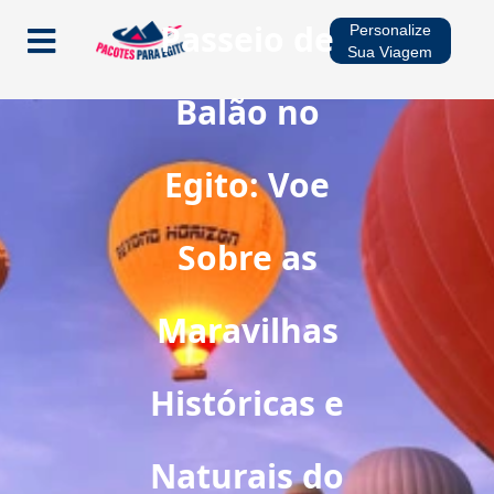
Passeio de
Personalize
Sua Viagem
Balão no
Início
Egito: Voe
Pacotes
Cruzeiros no Rio Nilo
Sobre as
Multidestinos
Maravilhas
Viagens Sazonais
Históricas e
Naturais do