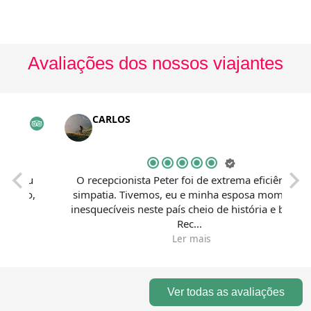
Avaliações dos nossos viajantes
CARLOS
O recepcionista Peter foi de extrema eficiência e
Fec
simpatia. Tivemos, eu e minha esposa momentos
inesquecíveis neste país cheio de história e beleza.
Rec...
Ler mais
Ver todas as avaliações