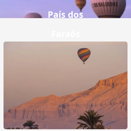
País dos
Faraós