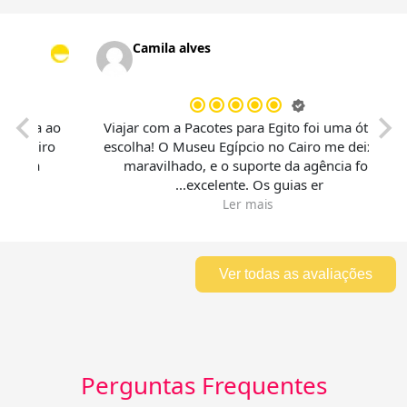
Camila alves
em fantástica ao
Viajar com a Pacotes para Egito foi uma 
to, e o cruzeiro
escolha! O Museu Egípcio no Cairo me de
 alto da minha
maravilhado, e o suporte da agência fo
ar p...
excelente. Os guias er...
Ler mais
Ver todas as avaliações
Perguntas Frequentes