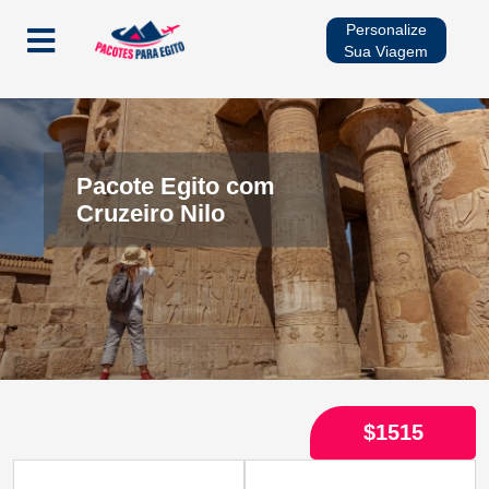
Personalize
Sua Viagem
Início
Pacotes
Pacote Egito com
Cruzeiro Nilo
Cruzeiros no Rio Nilo
Multidestinos
Viagens Sazonais
$1515