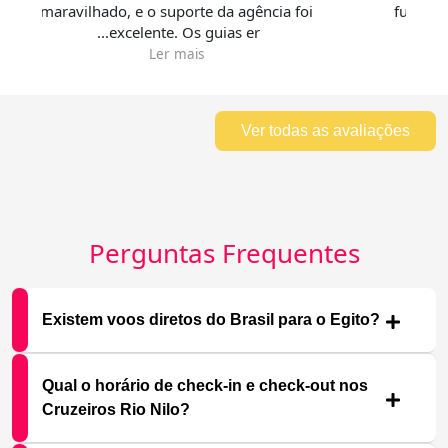
maravilhado, e o suporte da agência foi
f
excelente. Os guias er...
Ler mais
Ver todas as avaliações
Perguntas Frequentes
Existem voos diretos do Brasil para o Egito?
Qual o horário de check-in e check-out nos
Cruzeiros Rio Nilo?