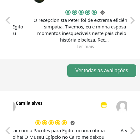
O recepcionista Peter foi de extrema eficiência e
Egito
simpatia. Tivemos, eu e minha esposa
s
bu
momentos inesquecíveis neste país cheio de
e
história e beleza. Rec...
Ler mais
Ver todas as avaliações
Camila alves
ao
Viajar com a Pacotes para Egito foi uma ótima
A 
ro
escolha! O Museu Egípcio no Cairo me deixou