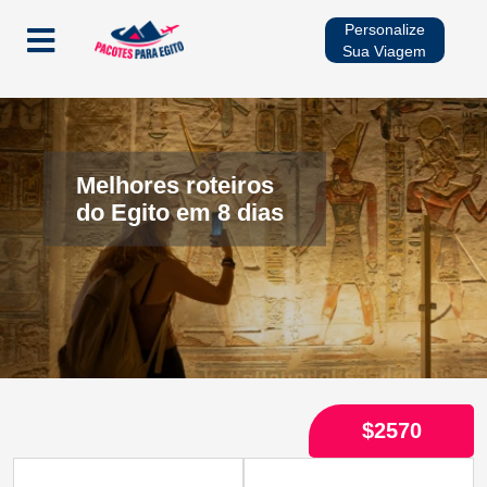
Personalize
Sua Viagem
Início
Pacotes
Melhores roteiros
do Egito em 8 dias
Cruzeiros no Rio Nilo
Multidestinos
Viagens Sazonais
$2570